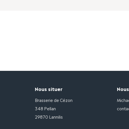
Nous situer
Nous
Brasserie de Cézon
Micha
348 Pellan
conta
29870 Lannilis