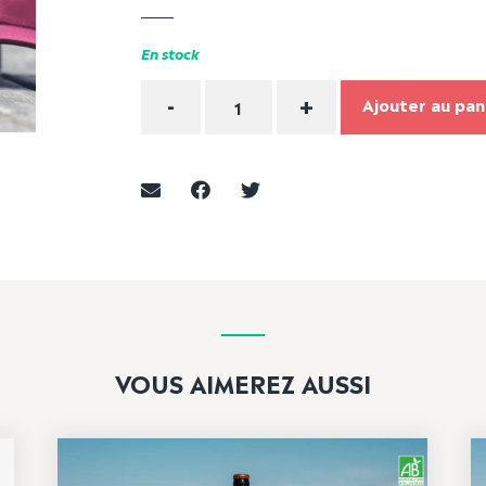
En stock
Quantité
-
+
Ajouter au pan
VOUS AIMEREZ AUSSI