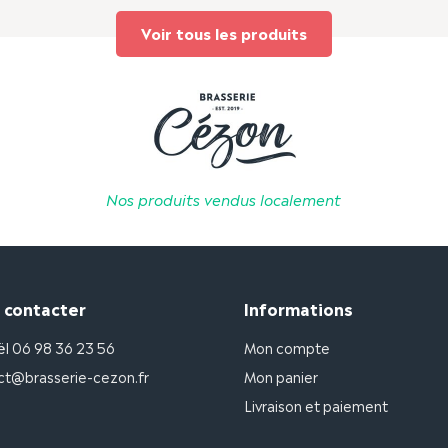
Voir tous les produits
Nos produits vendus localement
 contacter
Informations
ël 06 98 36 23 56
Mon compte
ct@brasserie-cezon.fr
Mon panier
Livraison et paiement